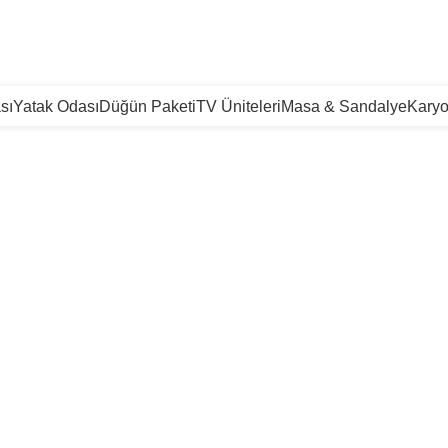
TÜM TÜRKİYE'YE TESLİMAT İMKANI
sı
Yatak Odası
Düğün Paketi
TV Üniteleri
Masa & Sandalye
Karyo