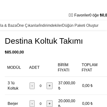
Favoriler
0
öğe
₺
0,
la & Baza
Öne Çıkanlar
İndirimdekiler
Düğün Paketi Oluştur
Destina Koltuk Takımı
₺
85.000,00
BIRIM
TOPLAM
MODÜL
ADET
FIYATI
FIYAT
3 'lü
37.000,00
-
+
0,00 ₺
Koltuk
₺
20.000,00
Berjer
-
+
0,00 ₺
₺