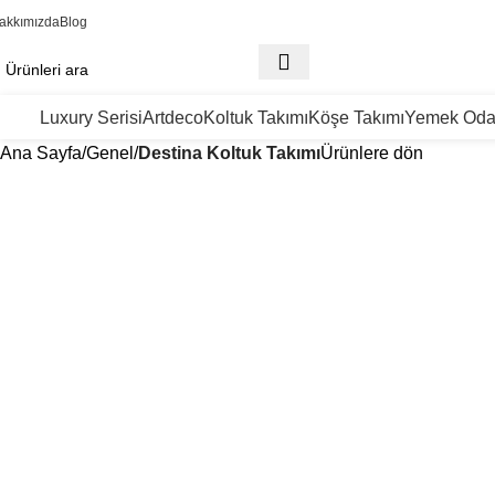
akkımızda
Blog
Luxury Serisi
Artdeco
Koltuk Takımı
Köşe Takımı
Yemek Oda
Ana Sayfa
Genel
Destina Koltuk Takımı
Ürünlere dön