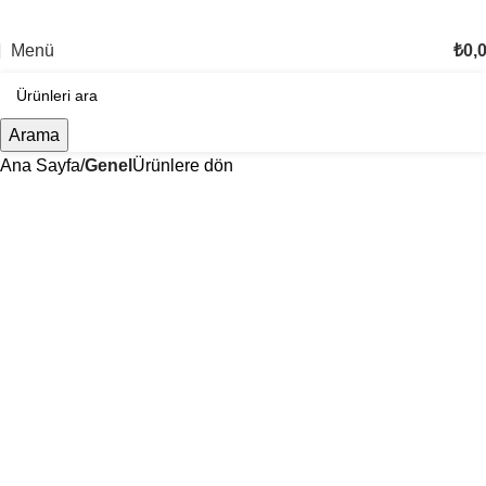
TÜM TÜRKİYE'YE TESLİMAT İMKANI
Menü
₺
0,
Arama
Ana Sayfa
Genel
Ürünlere dön