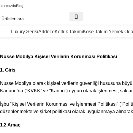
akkımızda
Blog
Luxury Serisi
Artdeco
Koltuk Takımı
Köşe Takımı
Yemek Oda
Nusse Mobilya Kişisel Verilerin Korunması Politikası
1. Giriş
Nusse Mobilya olarak kişisel verilerin güvenliği hususuna büyük ö
Kanunu’na (“KVKK” ve “Kanun”) uygun olarak işlenmesi, saklan
İşbu “Kişisel Verilerin Korunması ve İşlenmesi Politikası” (“Pol
düzenlenmekte ve şirket politikası olarak uygulanmaya alınarak s
1.2 Amaç