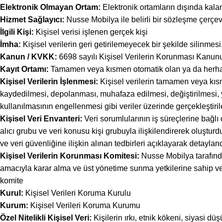
Elektronik Olmayan Ortam:
Elektronik ortamların dışında kalan 
Hizmet Sağlayıcı:
Nusse Mobilya ile belirli bir sözleşme çerçe
İlgili Kişi:
Kişisel verisi işlenen gerçek kişi
İmha:
Kişisel verilerin geri getirilemeyecek bir şekilde silinmes
Kanun / KVKK:
6698 sayılı Kişisel Verilerin Korunması Kanun
Kayıt Ortamı:
Tamamen veya kısmen otomatik olan ya da herhangi 
Kişisel Verilerin İşlenmesi:
Kişisel verilerin tamamen veya kısm
kaydedilmesi, depolanması, muhafaza edilmesi, değiştirilmesi, ye
kullanılmasının engellenmesi gibi veriler üzerinde gerçekleştiril
Kişisel Veri Envanteri:
Veri sorumlularının iş süreçlerine bağlı o
alıcı grubu ve veri konusu kişi grubuyla ilişkilendirerek oluşturdu
ve veri güvenliğine ilişkin alınan tedbirleri açıklayarak detaylan
Kişisel Verilerin Korunması Komitesi:
Nusse Mobilya tarafında
amacıyla karar alma ve üst yönetime sunma yetkilerine sahip ve
komite
Kurul:
Kişisel Verileri Koruma Kurulu
Kurum:
Kişisel Verileri Koruma Kurumu
Özel Nitelikli Kişisel Veri:
Kişilerin ırkı, etnik kökeni, siyasi düş