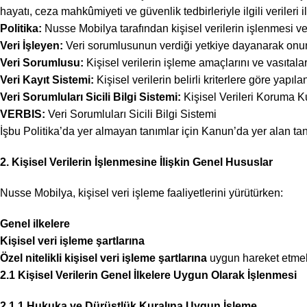
hayatı, ceza mahkûmiyeti ve güvenlik tedbirleriyle ilgili verileri i
Politika:
Nusse Mobilya tarafından kişisel verilerin işlenmesi v
Veri İşleyen:
Veri sorumlusunun verdiği yetkiye dayanarak onun a
Veri Sorumlusu:
Kişisel verilerin işleme amaçlarını ve vasıtala
Veri Kayıt Sistemi:
Kişisel verilerin belirli kriterlere göre yapıla
Veri Sorumluları Sicili Bilgi Sistemi:
Kişisel Verileri Koruma Ku
VERBIS:
Veri Sorumluları Sicili Bilgi Sistemi
İşbu Politika’da yer almayan tanımlar için Kanun’da yer alan tanı
2. Kişisel Verilerin İşlenmesine İlişkin Genel Hususlar
Nusse Mobilya, kişisel veri işleme faaliyetlerini yürütürken:
Genel ilkelere
Kişisel veri işleme şartlarına
Özel nitelikli kişisel veri işleme şartlarına
uygun hareket etmek
2.1 Kişisel Verilerin Genel İlkelere Uygun Olarak İşlenmesi
2.1.1 Hukuka ve Dürüstlük Kuralına Uygun İşleme