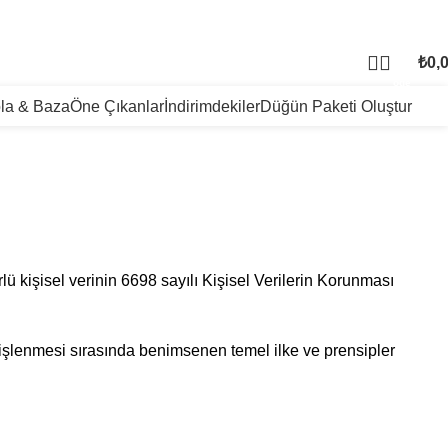
₺
0,
0
öğe
la & Baza
Öne Çıkanlar
İndirimdekiler
Düğün Paketi Oluştur
lü kişisel verinin 6698 sayılı Kişisel Verilerin Korunması
ve işlenmesi sırasında benimsenen temel ilke ve prensipler