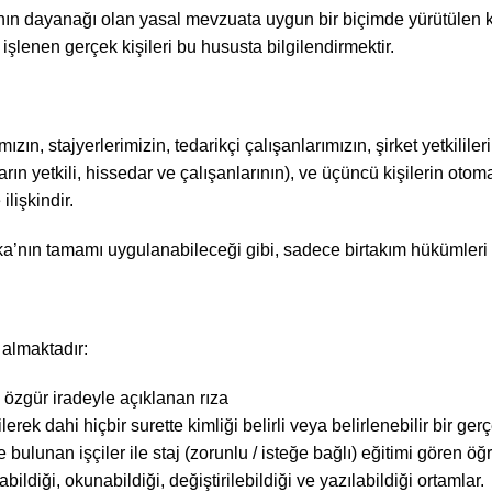
’nın dayanağı olan yasal mevzuata uygun bir biçimde yürütülen ki
işlenen gerçek kişileri bu hususta bilgilendirmektir.
zın, stajyerlerimizin, tedarikçi çalışanlarımızın, şirket yetkilileri
rın yetkili, hissedar ve çalışanlarının), ve üçüncü kişilerin otom
ilişkindir.
itika’nın tamamı uygulanabileceği gibi, sadece birtakım hükümleri
 almaktadır:
e özgür iradeyle açıklanan rıza
ilerek dahi hiçbir surette kimliği belirli veya belirlenebilir bir ge
bulunan işçiler ile staj (zorunlu / isteğe bağlı) eğitimi gören ö
abildiği, okunabildiği, değiştirilebildiği ve yazılabildiği ortamlar.