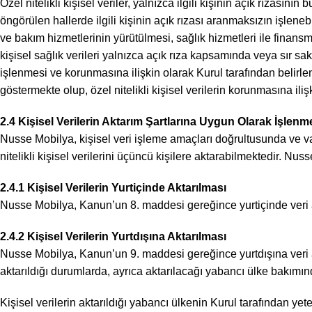
Özel nitelikli kişisel veriler, yalnızca ilgili kişinin açık rızasını
öngörülen hallerde ilgili kişinin açık rızası aranmaksızın işleneb
ve bakım hizmetlerinin yürütülmesi, sağlık hizmetleri ile finan
kişisel sağlık verileri yalnızca açık rıza kapsamında veya sır sa
işlenmesi ve korunmasına ilişkin olarak Kurul tarafından belirle
göstermekte olup, özel nitelikli kişisel verilerin korunmasına i
2.4 Kişisel Verilerin Aktarım Şartlarına Uygun Olarak İşlenm
Nusse Mobilya, kişisel veri işleme amaçları doğrultusunda ve vars
nitelikli kişisel verilerini üçüncü kişilere aktarabilmektedir. 
2.4.1 Kişisel Verilerin Yurtiçinde Aktarılması
Nusse Mobilya, Kanun’un 8. maddesi gereğince yurtiçinde veri akt
2.4.2 Kişisel Verilerin Yurtdışına Aktarılması
Nusse Mobilya, Kanun’un 9. maddesi gereğince yurtdışına veri akt
aktarıldığı durumlarda, ayrıca aktarılacağı yabancı ülke bakımın
Kişisel verilerin aktarıldığı yabancı ülkenin Kurul tarafından y