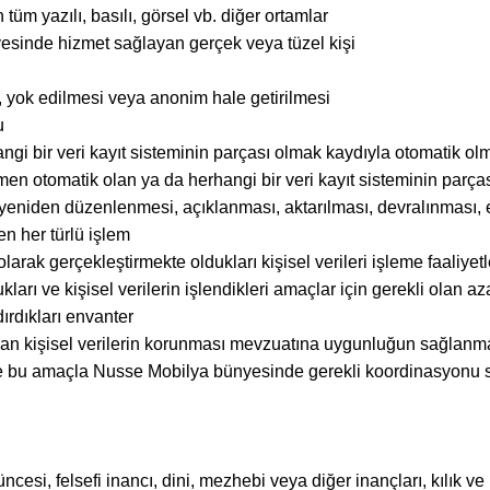
tüm yazılı, basılı, görsel vb. diğer ortamlar
vesinde hizmet sağlayan gerçek veya tüzel kişi
i, yok edilmesi veya anonim hale getirilmesi
u
bir veri kayıt sisteminin parçası olmak kaydıyla otomatik olmay
en otomatik olan ya da herhangi bir veri kayıt sisteminin parça
niden düzenlenmesi, açıklanması, aktarılması, devralınması, elde
en her türlü işlem
larak gerçekleştirmekte oldukları kişisel verileri işleme faaliyetler
kları ve kişisel verilerin işlendikleri amaçlar için gerekli olan a
dırdıkları envanter
n kişisel verilerin korunması mevzuatına uygunluğun sağlanması
 bu amaçla Nusse Mobilya bünyesinde gerekli koordinasyonu sağla
üncesi, felsefi inancı, dini, mezhebi veya diğer inançları, kılık ve