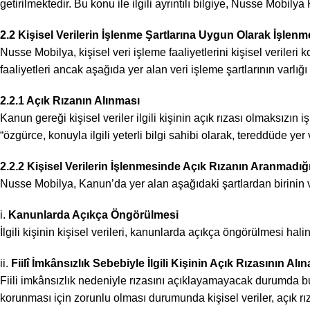
getirilmektedir. Bu konu ile ilgili ayrıntılı bilgiye, Nusse Mobil
2.2 Kişisel Verilerin İşlenme Şartlarına Uygun Olarak İşlenm
Nusse Mobilya, kişisel veri işleme faaliyetlerini kişisel verile
faaliyetleri ancak aşağıda yer alan veri işleme şartlarının varlı
2.2.1 Açık Rızanın Alınması
Kanun gereği kişisel veriler ilgili kişinin açık rızası olmaksızın 
“özgürce, konuyla ilgili yeterli bilgi sahibi olarak, tereddüde yer
2.2.2 Kişisel Verilerin İşlenmesinde Açık Rızanın Aranmadığı 
Nusse Mobilya, Kanun’da yer alan aşağıdaki şartlardan birinin var
i.
Kanunlarda Açıkça Öngörülmesi
İlgili kişinin kişisel verileri, kanunlarda açıkça öngörülmesi hali
ii.
Fiilî İmkânsızlık Sebebiyle İlgili Kişinin Açık Rızasının A
Fiili imkânsızlık nedeniyle rızasını açıklayamayacak durumda b
korunması için zorunlu olması durumunda kişisel veriler, açık r