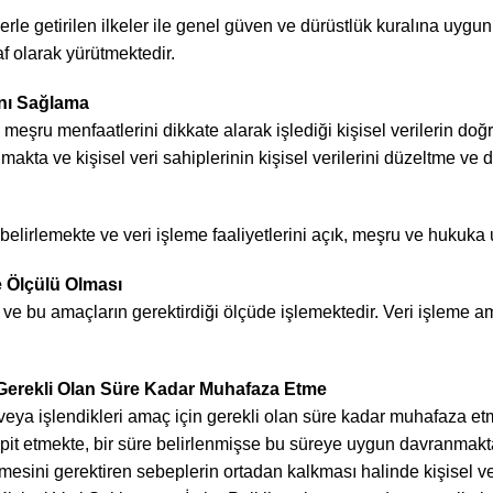
le getirilen ilkeler ile genel güven ve dürüstlük kuralına uygun 
af olarak yürütmektedir.
ını Sağlama
i meşru menfaatlerini dikkate alarak işlediği kişisel verilerin d
almakta ve kişisel veri sahiplerinin kişisel verilerini düzeltme v
 belirlemekte ve veri işleme faaliyetlerini açık, meşru ve hukuk
ve Ölçülü Olması
ı ve bu amaçların gerektirdiği ölçüde işlemektedir. Veri işleme am
in Gerekli Olan Süre Kadar Muhafaza Etme
ği veya işlendikleri amaç için gerekli olan süre kadar muhafaza e
pit etmekte, bir süre belirlenmişse bu süreye uygun davranmakta, 
nmesini gerektiren sebeplerin ortadan kalkması halinde kişisel v