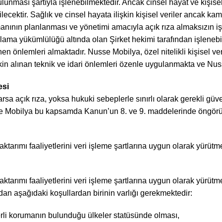
n bulunması şartıyla işlenebilmektedir. Ancak cinsel hayat ve kişisel
ilecektir. Sağlık ve cinsel hayata ilişkin kişisel veriler ancak ka
smanının planlanması ve yönetimi amacıyla açık rıza almaksızın i
klama yükümlülüğü altında olan Şirket hekimi tarafından işlenebilm
nen önlemleri almaktadır. Nusse Mobilya, özel nitelikli kişisel 
lişkin alınan teknik ve idari önlemleri özenle uygulanmakta ve N
esi
a açık rıza, yoksa hukuki sebeplerle sınırlı olarak gerekli güvenl
Nusse Mobilya bu kapsamda Kanun’un 8. ve 9. maddelerinde öngörül
arımı faaliyetlerini veri işleme şartlarına uygun olarak yürütme
arımı faaliyetlerini veri işleme şartlarına uygun olarak yürütme
dan aşağıdaki koşullardan birinin varlığı gerekmektedir:
eterli korumanın bulunduğu ülkeler statüsünde olması,