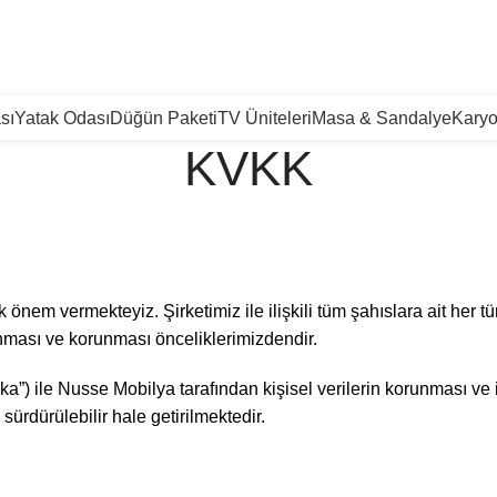
TÜM TÜRKİYE'YE TESLİMAT İMKANI
sı
Yatak Odası
Düğün Paketi
TV Üniteleri
Masa & Sandalye
Karyo
KVKK
nem vermekteyiz. Şirketimiz ile ilişkili tüm şahıslara ait her tür
ması ve korunması önceliklerimizdendir.
itika”) ile Nusse Mobilya tarafından kişisel verilerin korunması 
ürdürülebilir hale getirilmektedir.