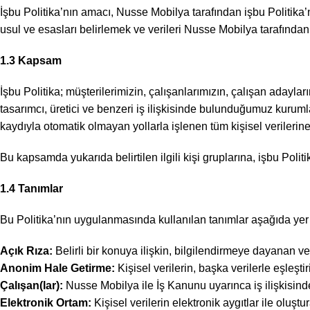
İşbu Politika’nın amacı, Nusse Mobilya tarafından işbu Politika
usul ve esasları belirlemek ve verileri Nusse Mobilya tarafından 
1.3 Kapsam
İşbu Politika; müşterilerimizin, çalışanlarımızın, çalışan adaylarımı
tasarımcı, üretici ve benzeri iş ilişkisinde bulunduğumuz kurumla
kaydıyla otomatik olmayan yollarla işlenen tüm kişisel verilerine 
Bu kapsamda yukarıda belirtilen ilgili kişi gruplarına, işbu Pol
1.4 Tanımlar
Bu Politika’nın uygulanmasında kullanılan tanımlar aşağıda yer
Açık Rıza:
Belirli bir konuya ilişkin, bilgilendirmeye dayanan v
Anonim Hale Getirme:
Kişisel verilerin, başka verilerle eşleştir
Çalışan(lar):
Nusse Mobilya ile İş Kanunu uyarınca iş ilişkisinde 
Elektronik Ortam:
Kişisel verilerin elektronik aygıtlar ile oluştur