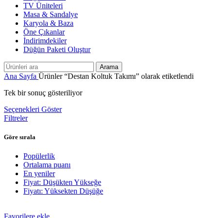
TV Üniteleri
Masa & Sandalye
Karyola & Baza
Öne Çıkanlar
İndirimdekiler
Düğün Paketi Oluştur
Arama
Ana Sayfa
Ürünler “Destan Koltuk Takımı” olarak etiketlendi
Tek bir sonuç gösteriliyor
Seçenekleri Göster
Filtreler
Göre sırala
Popülerlik
Ortalama puanı
En yeniler
Fiyat: Düşükten Yükseğe
Fiyatı: Yüksekten Düşüğe
Favorilere ekle