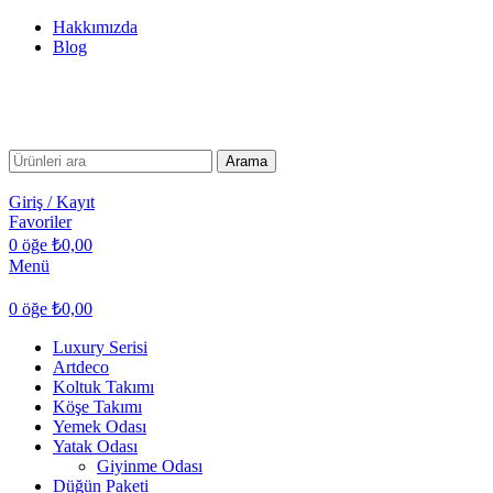
Hakkımızda
Blog
TÜM TÜRKİYE'YE TESLİMAT İMKANI
TÜM TÜRKİYE'YE TESLİMAT İMKANI
Arama
Giriş / Kayıt
Favoriler
0
öğe
₺
0,00
Menü
0
öğe
₺
0,00
Luxury Serisi
Artdeco
Koltuk Takımı
Köşe Takımı
Yemek Odası
Yatak Odası
Giyinme Odası
Düğün Paketi