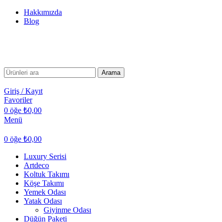
Hakkımızda
Blog
Arama
Giriş / Kayıt
Favoriler
0
öğe
₺
0,00
Menü
0
öğe
₺
0,00
Luxury Serisi
Artdeco
Koltuk Takımı
Köşe Takımı
Yemek Odası
Yatak Odası
Giyinme Odası
Düğün Paketi