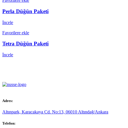
Favorilere ekle
Perla Düğün Paketi
İncele
Favorilere ekle
Tetra Düğün Paketi
İncele
Adres:
Altınpark, Karacakaya Cd. No:13, 06010 Altındağ/Ankara
Telefon: