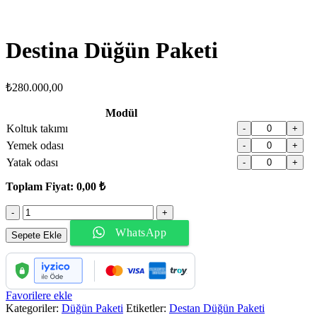
Destina Düğün Paketi
₺
280.000,00
Modül
Koltuk takımı
-
+
Yemek odası
-
+
Yatak odası
-
+
Toplam Fiyat:
0,00 ₺
Destina
Düğün
WhatsApp
Paketi
Sepete Ekle
adet
Favorilere ekle
Kategoriler:
Düğün Paketi
Etiketler:
Destan Düğün Paketi