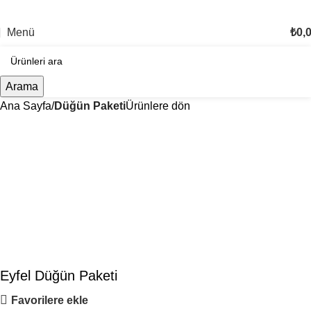
TÜM TÜRKİYE'YE TESLİMAT İMKANI
Menü
₺
0,
Arama
Ana Sayfa
Düğün Paketi
Ürünlere dön
Eyfel Düğün Paketi
Favorilere ekle