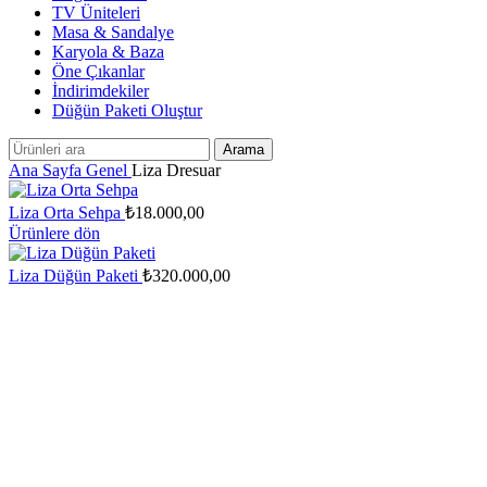
TV Üniteleri
Masa & Sandalye
Karyola & Baza
Öne Çıkanlar
İndirimdekiler
Düğün Paketi Oluştur
Arama
Ana Sayfa
Genel
Liza Dresuar
Liza Orta Sehpa
₺
18.000,00
Ürünlere dön
Liza Düğün Paketi
₺
320.000,00