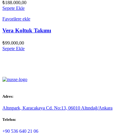
₺
188.000,00
Sepete Ekle
Favorilere ekle
Vera Koltuk Takımı
₺
99.000,00
Sepete Ekle
Adres:
Altınpark, Karacakaya Cd. No:13, 06010 Altındağ/Ankara
Telefon:
+90 536 640 21 06