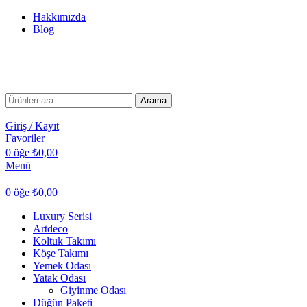
Hakkımızda
Blog
Arama
Giriş / Kayıt
Favoriler
0
öğe
₺
0,00
Menü
0
öğe
₺
0,00
Luxury Serisi
Artdeco
Koltuk Takımı
Köşe Takımı
Yemek Odası
Yatak Odası
Giyinme Odası
Düğün Paketi