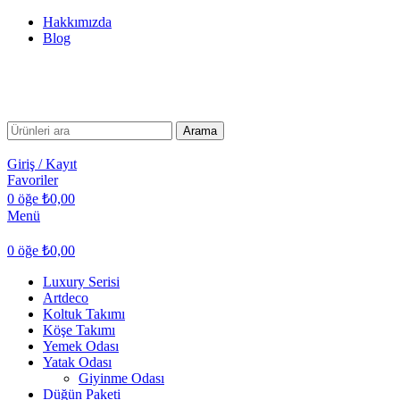
Hakkımızda
Blog
Arama
Giriş / Kayıt
Favoriler
0
öğe
₺
0,00
Menü
0
öğe
₺
0,00
Luxury Serisi
Artdeco
Koltuk Takımı
Köşe Takımı
Yemek Odası
Yatak Odası
Giyinme Odası
Düğün Paketi