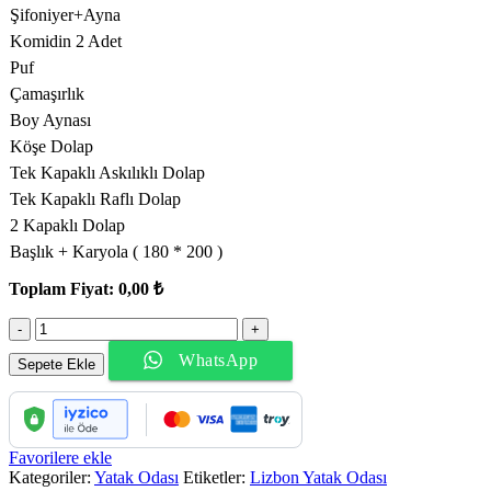
Şifoniyer+Ayna
Komidin 2 Adet
Puf
Çamaşırlık
Boy Aynası
Köşe Dolap
Tek Kapaklı Askılıklı Dolap
Tek Kapaklı Raflı Dolap
2 Kapaklı Dolap
Başlık + Karyola ( 180 * 200 )
Toplam Fiyat:
0,00 ₺
Liza
Yatak
WhatsApp
Odası
Sepete Ekle
adet
Favorilere ekle
Kategoriler:
Yatak Odası
Etiketler:
Lizbon Yatak Odası