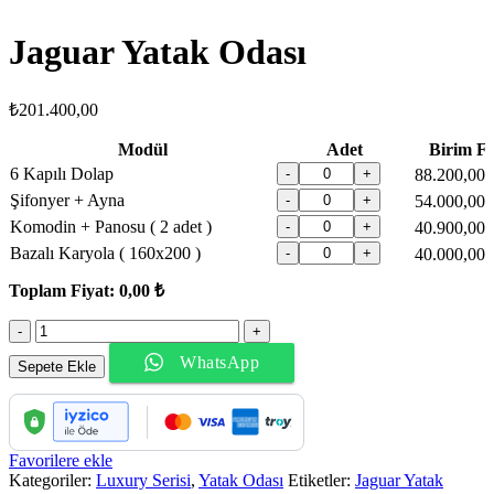
Jaguar Yatak Odası
₺
201.400,00
Modül
Adet
Birim Fi
6 Kapılı Dolap
-
+
88.200,00 
Şifonyer + Ayna
-
+
54.000,00 
Komodin + Panosu ( 2 adet )
-
+
40.900,00 
Bazalı Karyola ( 160x200 )
-
+
40.000,00 
Toplam Fiyat:
0,00 ₺
Jaguar
Yatak
WhatsApp
Odası
Sepete Ekle
adet
Favorilere ekle
Kategoriler:
Luxury Serisi
,
Yatak Odası
Etiketler:
Jaguar Yatak