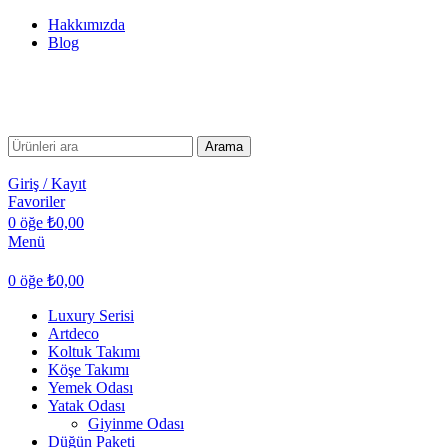
Hakkımızda
Blog
TÜM TÜRKİYE'YE TESLİMAT İMKANI
TÜM TÜRKİYE'YE TESLİMAT İMKANI
Arama
Giriş / Kayıt
Favoriler
0
öğe
₺
0,00
Menü
0
öğe
₺
0,00
Luxury Serisi
Artdeco
Koltuk Takımı
Köşe Takımı
Yemek Odası
Yatak Odası
Giyinme Odası
Düğün Paketi