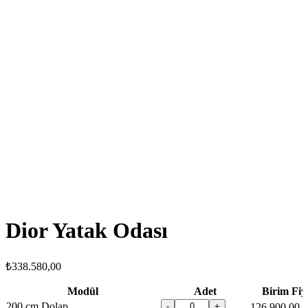
Dior Yatak Odası
₺
338.580,00
Modül
Adet
Birim Fiy
200 cm Dolap
-
+
126.900,00 