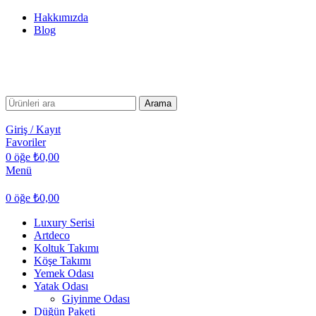
Hakkımızda
Blog
TÜM TÜRKİYE'YE TESLİMAT İMKANI
TÜM TÜRKİYE'YE TESLİMAT İMKANI
Arama
Giriş / Kayıt
Favoriler
0
öğe
₺
0,00
Menü
0
öğe
₺
0,00
Luxury Serisi
Artdeco
Koltuk Takımı
Köşe Takımı
Yemek Odası
Yatak Odası
Giyinme Odası
Düğün Paketi