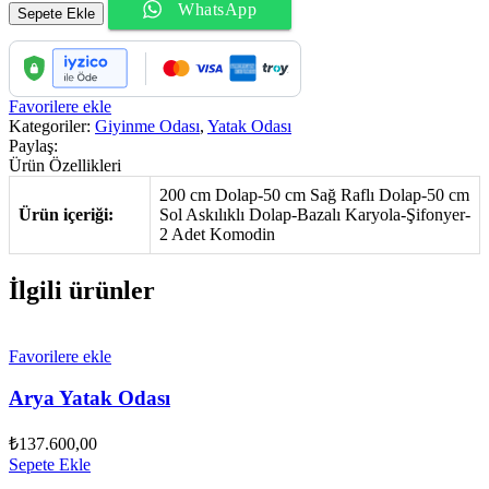
WhatsApp
Odası
Sepete Ekle
adet
Favorilere ekle
Kategoriler:
Giyinme Odası
,
Yatak Odası
Paylaş:
Ürün Özellikleri
200 cm Dolap-50 cm Sağ Raflı Dolap-50 cm
Ürün içeriği:
Sol Askılıklı Dolap-Bazalı Karyola-Şifonyer-
2 Adet Komodin
İlgili ürünler
Favorilere ekle
Arya Yatak Odası
₺
137.600,00
Sepete Ekle