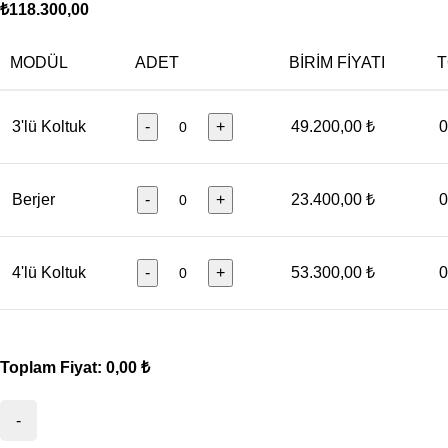
₺
118.300,00
MODÜL
ADET
BIRIM FIYATI
T
3'lü Koltuk
-
+
49.200,00 ₺
0
Berjer
-
+
23.400,00 ₺
0
4'lü Koltuk
-
+
53.300,00 ₺
0
Toplam Fiyat:
0,00 ₺