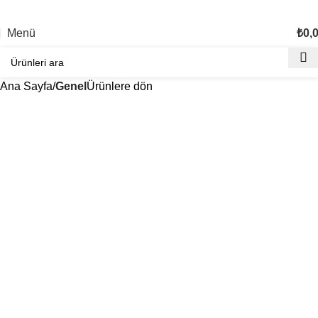
TÜM TÜRKİYE'YE TESLİMAT İMKANI
Menü
₺
0,
Ana Sayfa
Genel
Ürünlere dön