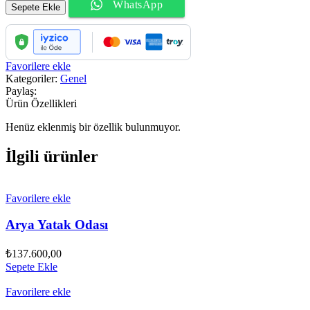
WhatsApp
Sehpa
Sepete Ekle
adet
Favorilere ekle
Kategoriler:
Genel
Paylaş:
Ürün Özellikleri
Henüz eklenmiş bir özellik bulunmuyor.
İlgili ürünler
Favorilere ekle
Arya Yatak Odası
₺
137.600,00
Sepete Ekle
Favorilere ekle