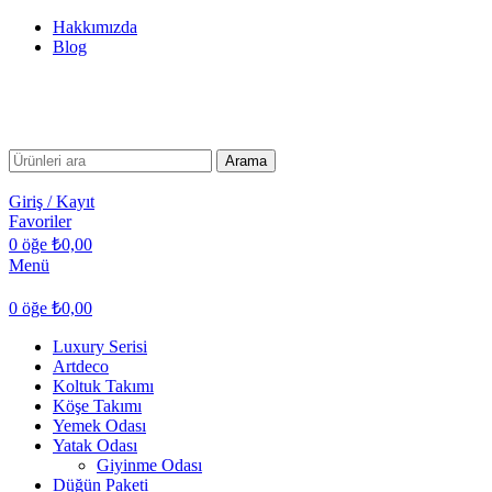
Hakkımızda
Blog
TÜM TÜRKİYE'YE TESLİMAT İMKANI
TÜM TÜRKİYE'YE TESLİMAT İMKANI
Arama
Giriş / Kayıt
Favoriler
0
öğe
₺
0,00
Menü
0
öğe
₺
0,00
Luxury Serisi
Artdeco
Koltuk Takımı
Köşe Takımı
Yemek Odası
Yatak Odası
Giyinme Odası
Düğün Paketi