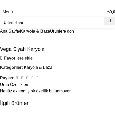
TÜM TÜRKİYE'YE TESLİMAT İMKANI
Menü
₺
0,
Ana Sayfa
Karyola & Baza
Ürünlere dön
Vega Siyah Karyola
Favorilere ekle
Kategoriler:
Karyola & Baza
Paylaş:
Ürün Özellikleri
Henüz eklenmiş bir özellik bulunmuyor.
İlgili ürünler