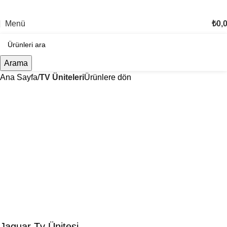
TÜM TÜRKİYE'YE TESLİMAT İMKANI
Menü
₺
0,
Arama
Ana Sayfa
TV Üniteleri
Ürünlere dön
Jaguar Tv Ünitesi