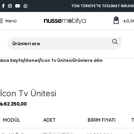
TÜM TÜRKİYE'YE TESLİMAT İMKANI
0
Menü
₺
0,0
Ana Sayfa
Genel
İcon Tv Ünitesi
Ürünlere dön
İcon Tv Ünitesi
₺
62.250,00
MODÜL
ADET
BIRIM FIYATI