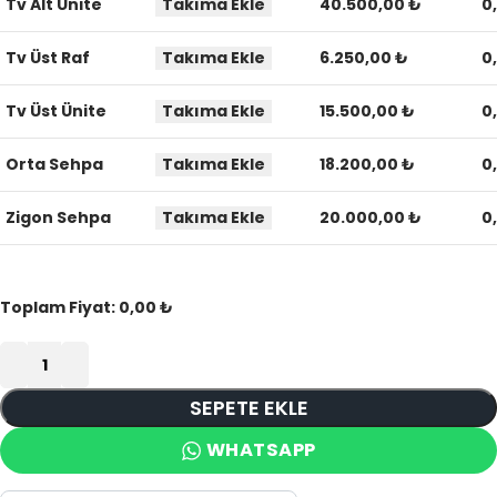
Tv Alt Ünite
Takıma Ekle
40.500,00 ₺
0
Tv Üst Raf
Takıma Ekle
6.250,00 ₺
0
Tv Üst Ünite
Takıma Ekle
15.500,00 ₺
0
Orta Sehpa
Takıma Ekle
18.200,00 ₺
0
Zigon Sehpa
Takıma Ekle
20.000,00 ₺
0
Toplam Fiyat:
0,00 ₺
SEPETE EKLE
WHATSAPP