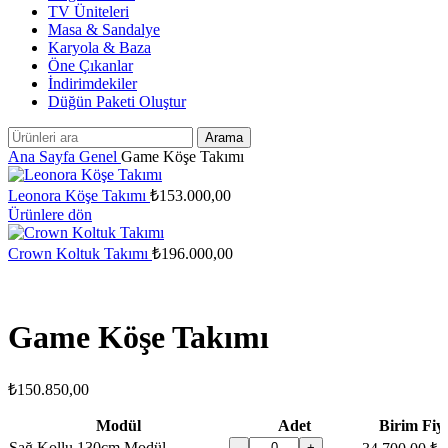
TV Üniteleri
Masa & Sandalye
Karyola & Baza
Öne Çıkanlar
İndirimdekiler
Düğün Paketi Oluştur
Arama
Ana Sayfa
Genel
Game Köşe Takımı
Leonora Köşe Takımı
₺
153.000,00
Ürünlere dön
Crown Koltuk Takımı
₺
196.000,00
Game Köşe Takımı
₺
150.850,00
Modül
Adet
Birim Fiya
Sağ Kollu 130cm Modül
-
+