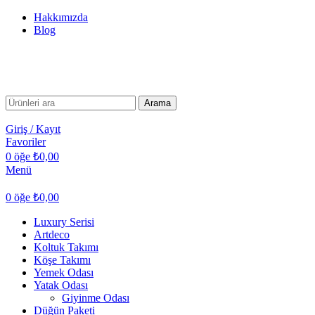
Hakkımızda
Blog
TÜM TÜRKİYE'YE TESLİMAT İMKANI
TÜM TÜRKİYE'YE TESLİMAT İMKANI
Arama
Giriş / Kayıt
Favoriler
0
öğe
₺
0,00
Menü
0
öğe
₺
0,00
Luxury Serisi
Artdeco
Koltuk Takımı
Köşe Takımı
Yemek Odası
Yatak Odası
Giyinme Odası
Düğün Paketi