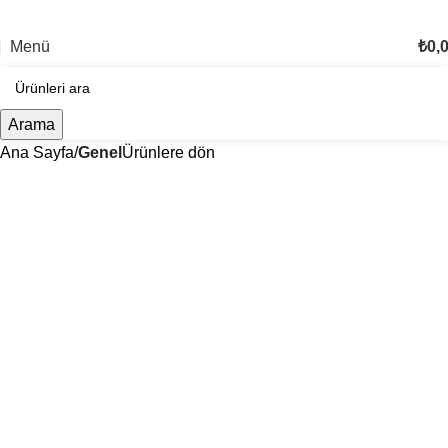
TÜM TÜRKİYE'YE TESLİMAT İMKANI
Menü
₺
0,
Arama
Ana Sayfa
Genel
Ürünlere dön