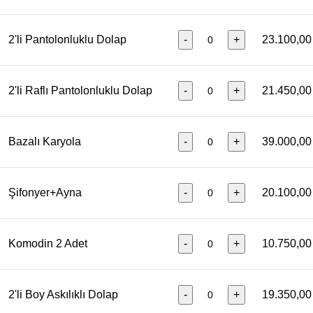
2'li Pantolonluklu Dolap
-
+
23.100,00
2'li Raflı Pantolonluklu Dolap
-
+
21.450,00
Bazalı Karyola
-
+
39.000,00
Şifonyer+Ayna
-
+
20.100,00
Komodin 2 Adet
-
+
10.750,00
2'li Boy Askılıklı Dolap
-
+
19.350,00