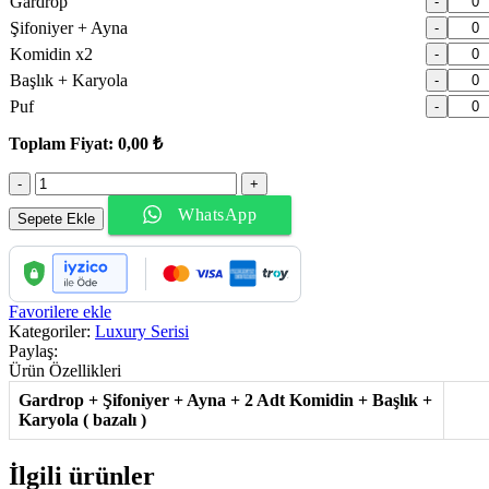
Gardrop
-
Şifoniyer + Ayna
-
Komidin x2
-
Başlık + Karyola
-
Puf
-
Toplam Fiyat:
0,00 ₺
Bahar
Yatak
WhatsApp
Odası
Sepete Ekle
adet
Favorilere ekle
Kategoriler:
Luxury Serisi
Paylaş:
Ürün Özellikleri
Gardrop + Şifoniyer + Ayna + 2 Adt Komidin + Başlık +
Karyola ( bazalı )
İlgili ürünler