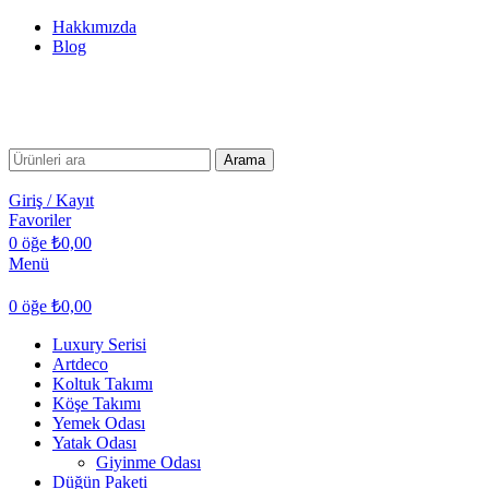
Hakkımızda
Blog
Arama
Giriş / Kayıt
Favoriler
0
öğe
₺
0,00
Menü
0
öğe
₺
0,00
Luxury Serisi
Artdeco
Koltuk Takımı
Köşe Takımı
Yemek Odası
Yatak Odası
Giyinme Odası
Düğün Paketi