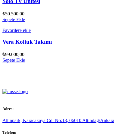
Solo Tv Ünitesi
₺
50.500,00
Sepete Ekle
Favorilere ekle
Vera Koltuk Takımı
₺
99.000,00
Sepete Ekle
Adres:
Altınpark, Karacakaya Cd. No:13, 06010 Altındağ/Ankara
Telefon: