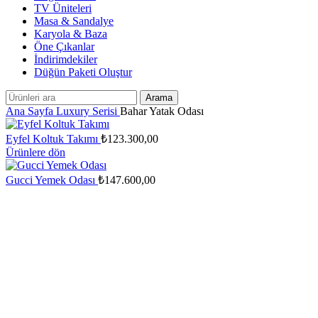
TV Üniteleri
Masa & Sandalye
Karyola & Baza
Öne Çıkanlar
İndirimdekiler
Düğün Paketi Oluştur
Arama
Ana Sayfa
Luxury Serisi
Bahar Yatak Odası
Eyfel Koltuk Takımı
₺
123.300,00
Ürünlere dön
Gucci Yemek Odası
₺
147.600,00