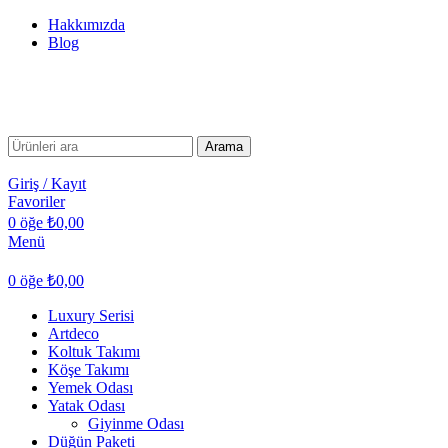
Hakkımızda
Blog
TÜM TÜRKİYE'YE TESLİMAT İMKANI
TÜM TÜRKİYE'YE TESLİMAT İMKANI
Arama
Giriş / Kayıt
Favoriler
0
öğe
₺
0,00
Menü
0
öğe
₺
0,00
Luxury Serisi
Artdeco
Koltuk Takımı
Köşe Takımı
Yemek Odası
Yatak Odası
Giyinme Odası
Düğün Paketi