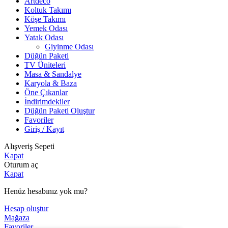
Artdeco
Koltuk Takımı
Köşe Takımı
Yemek Odası
Yatak Odası
Giyinme Odası
Düğün Paketi
TV Üniteleri
Masa & Sandalye
Karyola & Baza
Öne Çıkanlar
İndirimdekiler
Düğün Paketi Oluştur
Favoriler
Giriş / Kayıt
Alışveriş Sepeti
Kapat
Oturum aç
Kapat
Henüz hesabınız yok mu?
Hesap oluştur
Mağaza
Favoriler