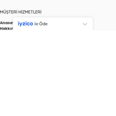
MÜŞTERI HIZMETLERI
Anasayfa
Hakkımızda
Satış Sözleşmesi
Şartlar ve Koşullar
Geri Ödeme ve İade Politikası
KVKK
İletişim
designed by
bozbayajans.com
© 2026
Nusse Mobilya
. Tüm hakları Saklıdır