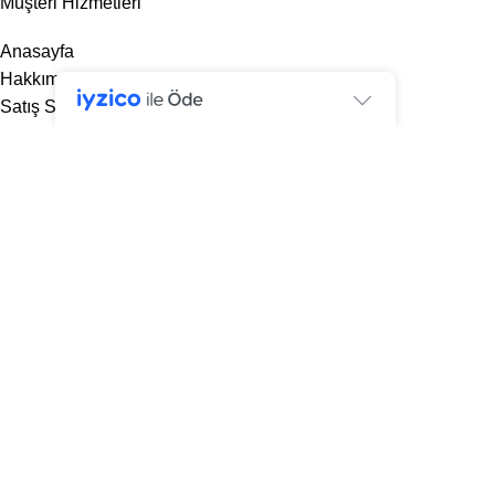
Müşteri Hizmetleri
Anasayfa
Hakkımızda
Satış Sözleşmesi
Şartlar ve Koşullar
Geri Ödeme ve İade Politikası
KVKK
İletişim
designed by
bozbayajans.com
© 2026
Nusse Mobilya
. Tüm hakları Saklıdır