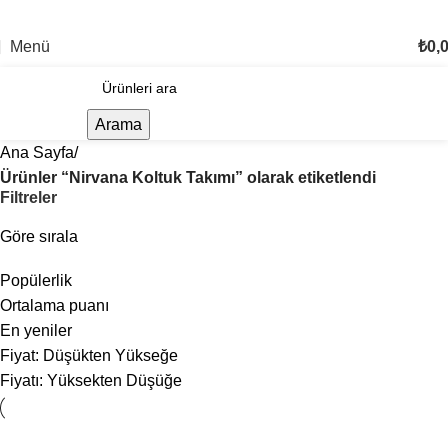
TÜM TÜRKİYE'YE TESLİMAT İMKANI
Menü
₺
0,
Arama
Ana Sayfa
Ürünler “Nirvana Koltuk Takımı” olarak etiketlendi
Filtreler
Göre sırala
Popülerlik
Ortalama puanı
En yeniler
Fiyat: Düşükten Yükseğe
Fiyatı: Yüksekten Düşüğe