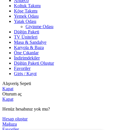
Artdeco
Koltuk Takımı
Köşe Takımı
Yemek Odası
Yatak Odası
Giyinme Odası
Düğün Paketi
TV Üniteleri
Masa & Sandalye
Karyola & Baza
Öne Çıkanlar
İndirimdekiler
Düğün Paketi Oluştur
Favoriler
Giriş / Kayıt
Alışveriş Sepeti
Kapat
Oturum aç
Kapat
Henüz hesabınız yok mu?
Hesap oluştur
Mağaza
Favoriler