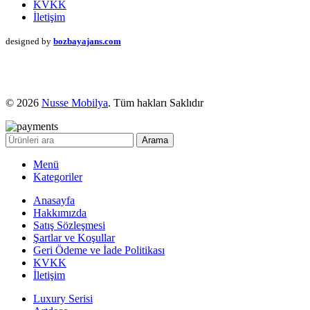
KVKK
İletişim
designed by
bozbayajans.com
© 2026
Nusse Mobilya
. Tüm hakları Saklıdır
Arama
Menü
Kategoriler
Anasayfa
Hakkımızda
Satış Sözleşmesi
Şartlar ve Koşullar
Geri Ödeme ve İade Politikası
KVKK
İletişim
Luxury Serisi