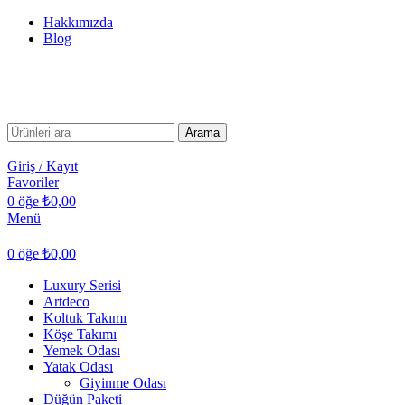
Hakkımızda
Blog
Arama
Giriş / Kayıt
Favoriler
0
öğe
₺
0,00
Menü
0
öğe
₺
0,00
Luxury Serisi
Artdeco
Koltuk Takımı
Köşe Takımı
Yemek Odası
Yatak Odası
Giyinme Odası
Düğün Paketi