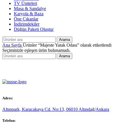
TV Üniteleri
Masa & Sandalye
Karyola & Baza
Öne Çıkanlar
İndirimdekiler
Düğün Paketi Oluştur
Arama
Ana Sayfa
Ürünler “Majeste Yatak Odası” olarak etiketlendi
Seçiminizle eşleşen ürün bulunamadı.
Arama
Adres:
Altınpark, Karacakaya Cd. No:13, 06010 Altındağ/Ankara
Telefon: