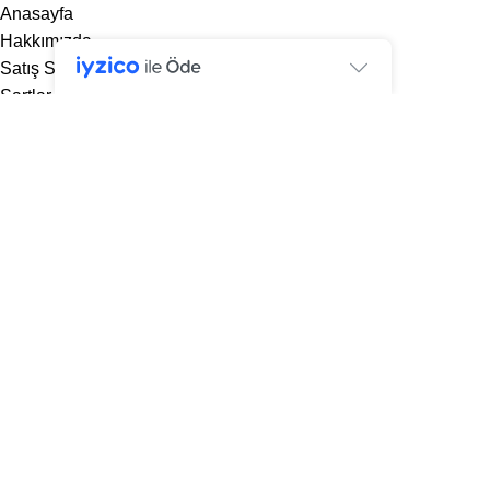
Anasayfa
Hakkımızda
Satış Sözleşmesi
Şartlar ve Koşullar
Geri Ödeme ve İade Politikası
KVKK
İletişim
designed by
bozbayajans.com
© 2026
Nusse Mobilya
. Tüm hakları Saklıdır
Mağaza