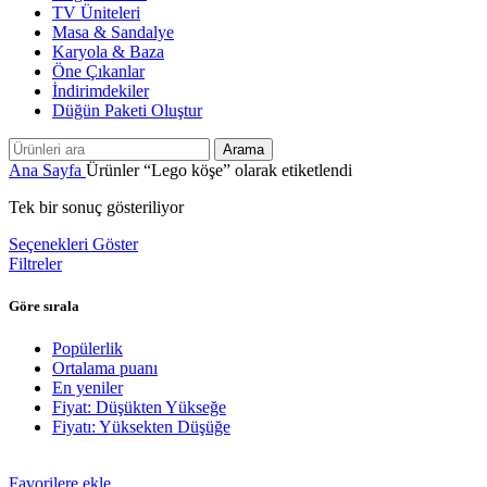
TV Üniteleri
Masa & Sandalye
Karyola & Baza
Öne Çıkanlar
İndirimdekiler
Düğün Paketi Oluştur
Arama
Ana Sayfa
Ürünler “Lego köşe” olarak etiketlendi
Tek bir sonuç gösteriliyor
Seçenekleri Göster
Filtreler
Göre sırala
Popülerlik
Ortalama puanı
En yeniler
Fiyat: Düşükten Yükseğe
Fiyatı: Yüksekten Düşüğe
Favorilere ekle