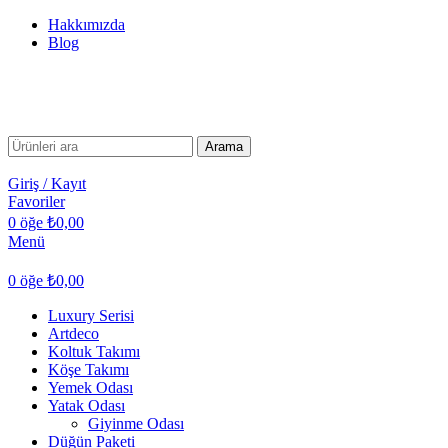
Hakkımızda
Blog
Arama
Giriş / Kayıt
Favoriler
0
öğe
₺
0,00
Menü
0
öğe
₺
0,00
Luxury Serisi
Artdeco
Koltuk Takımı
Köşe Takımı
Yemek Odası
Yatak Odası
Giyinme Odası
Düğün Paketi