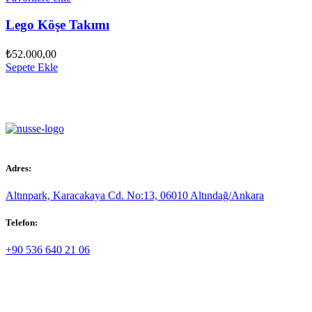
Lego Köşe Takımı
₺
52.000,00
Sepete Ekle
Adres:
Altınpark, Karacakaya Cd. No:13, 06010 Altındağ/Ankara
Telefon:
+90 536 640 21 06