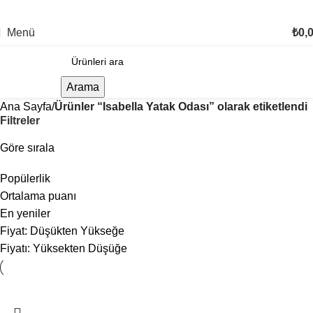
TÜM TÜRKİYE'YE TESLİMAT İMKANI
Menü
₺
0,
Arama
Ana Sayfa
Ürünler “Isabella Yatak Odası” olarak etiketlendi
Filtreler
Göre sırala
Popülerlik
Ortalama puanı
En yeniler
Fiyat: Düşükten Yükseğe
Fiyatı: Yüksekten Düşüğe