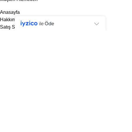
Anasayfa
Hakkımızda
Satış Sözleşmesi
Şartlar ve Koşullar
Geri Ödeme ve İade Politikası
KVKK
İletişim
designed by
bozbayajans.com
© 2026
Nusse Mobilya
. Tüm hakları Saklıdır