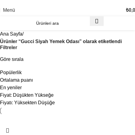
TÜM TÜRKİYE'YE TESLİMAT İMKANI
Menü
₺
0,
Ana Sayfa
Ürünler “Gucci Siyah Yemek Odası” olarak etiketlendi
Filtreler
Göre sırala
Popülerlik
Ortalama puanı
En yeniler
Fiyat: Düşükten Yükseğe
Fiyatı: Yüksekten Düşüğe