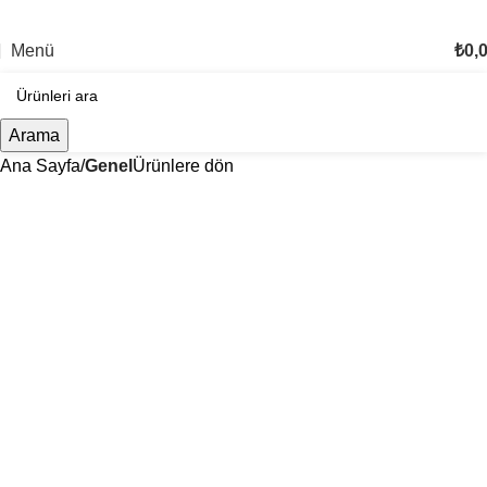
TÜM TÜRKİYE'YE TESLİMAT İMKANI
Menü
₺
0,
Arama
Ana Sayfa
Genel
Ürünlere dön