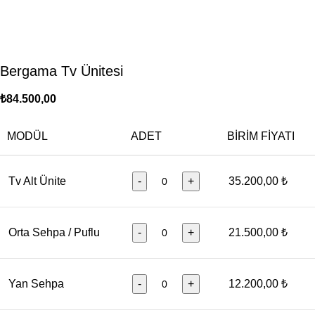
Bergama Tv Ünitesi
₺
84.500,00
MODÜL
ADET
BIRIM FIYATI
Tv Alt Ünite
-
+
35.200,00 ₺
Orta Sehpa / Puflu
-
+
21.500,00 ₺
Yan Sehpa
-
+
12.200,00 ₺